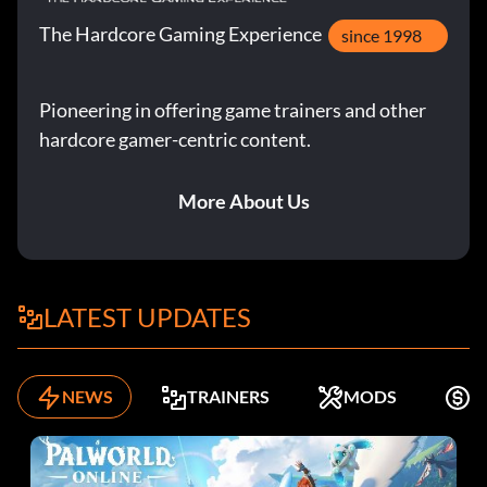
The Hardcore Gaming Experience
since 1998
Pioneering in offering game trainers and other
hardcore gamer-centric content.
More About Us
LATEST UPDATES
NEWS
TRAINERS
MODS
K