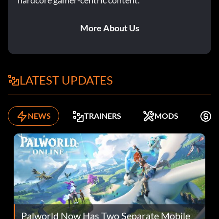
hardcore gamer-centric content.
More About Us
LATEST UPDATES
NEWS
TRAINERS
MODS
K
Palworld Now Has Two Separate Mobile