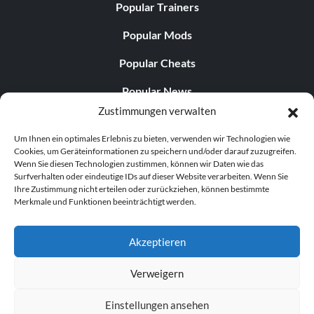
Popular Trainers
Popular Mods
Popular Cheats
Popular News
Zustimmungen verwalten
Popular Editorials
Um Ihnen ein optimales Erlebnis zu bieten, verwenden wir Technologien wie
Popular Free Games
Cookies, um Geräteinformationen zu speichern und/oder darauf zuzugreifen.
Wenn Sie diesen Technologien zustimmen, können wir Daten wie das
LATEST UPDATES
Surfverhalten oder eindeutige IDs auf dieser Website verarbeiten. Wenn Sie
Ihre Zustimmung nicht erteilen oder zurückziehen, können bestimmte
Merkmale und Funktionen beeinträchtigt werden.
Palworld Now Has Two Separate Mobile...
Akzeptieren
Verweigern
© 1998–2026 MegaGames.com All rights reserved
Einstellungen ansehen