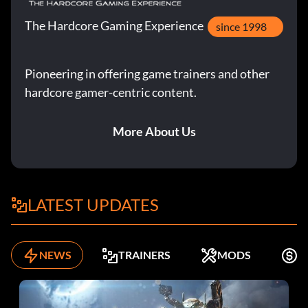
The Hardcore Gaming Experience
since 1998
Pioneering in offering game trainers and other
hardcore gamer-centric content.
More About Us
LATEST UPDATES
NEWS
TRAINERS
MODS
K