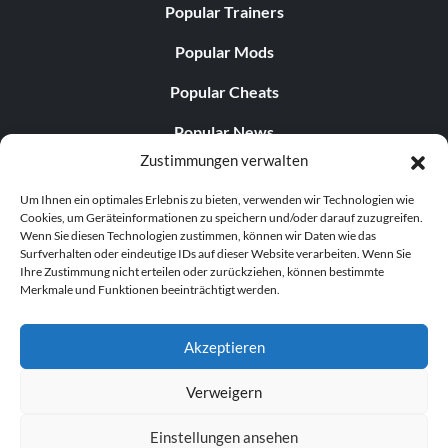
Popular Trainers
Popular Mods
Popular Cheats
Popular News
Zustimmungen verwalten
Popular Editorials
Um Ihnen ein optimales Erlebnis zu bieten, verwenden wir Technologien wie
Popular Free Games
Cookies, um Geräteinformationen zu speichern und/oder darauf zuzugreifen.
Wenn Sie diesen Technologien zustimmen, können wir Daten wie das
LATEST UPDATES
Surfverhalten oder eindeutige IDs auf dieser Website verarbeiten. Wenn Sie
Ihre Zustimmung nicht erteilen oder zurückziehen, können bestimmte
Merkmale und Funktionen beeinträchtigt werden.
Does This Hire Mean Anything for Tit...
Akzeptieren
Verweigern
© 1998–2026 MegaGames.com All rights reserved
Einstellungen ansehen