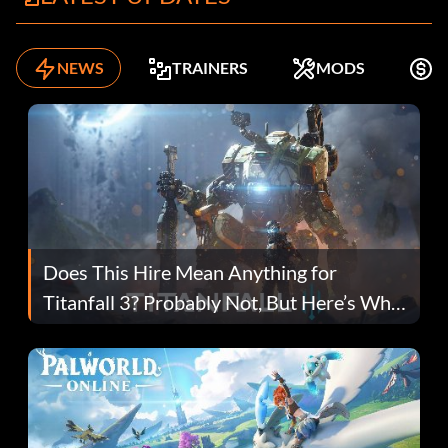
NEWS
TRAINERS
MODS
K
Does This Hire Mean Anything for
Titanfall 3? Probably Not, But Here’s Why
Fans Are Hopeful