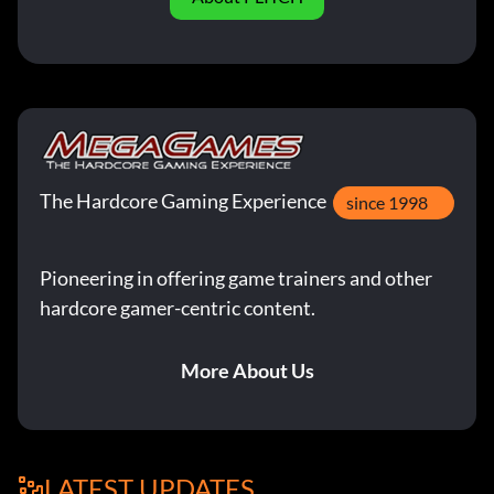
The Hardcore Gaming Experience
since 1998
Pioneering in offering game trainers and other
hardcore gamer-centric content.
More About Us
LATEST UPDATES