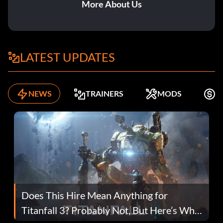
More About Us
LATEST UPDATES
NEWS
TRAINERS
MODS
K
Does This Hire Mean Anything for
Titanfall 3? Probably Not, But Here’s Why