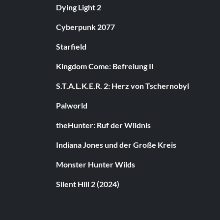
Dying Light 2
Cyberpunk 2077
Starfield
Kingdom Come: Befreiung II
S.T.A.L.K.E.R. 2: Herz von Tschernobyl
Palworld
theHunter: Ruf der Wildnis
Indiana Jones und der Große Kreis
Monster Hunter Wilds
Silent Hill 2 (2024)