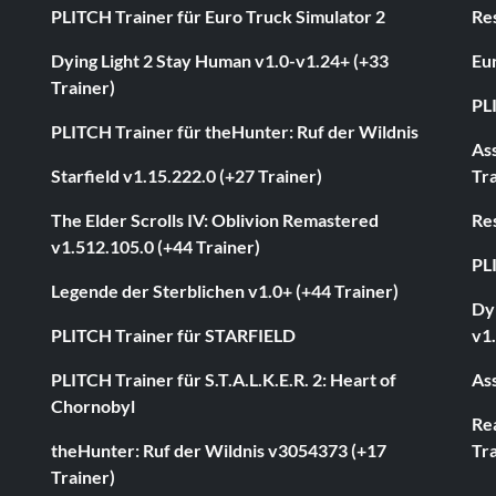
PLITCH Trainer für Euro Truck Simulator 2
Res
Dying Light 2 Stay Human v1.0-v1.24+ (+33
Eur
Trainer)
PL
PLITCH Trainer für theHunter: Ruf der Wildnis
As
Starfield v1.15.222.0 (+27 Trainer)
Tra
The Elder Scrolls IV: Oblivion Remastered
Res
v1.512.105.0 (+44 Trainer)
PL
Legende der Sterblichen v1.0+ (+44 Trainer)
Dyi
PLITCH Trainer für STARFIELD
v1.
PLITCH Trainer für S.T.A.L.K.E.R. 2: Heart of
Ass
Chornobyl
Rea
theHunter: Ruf der Wildnis v3054373 (+17
Tra
Trainer)