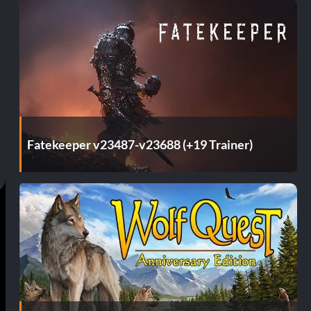
Fatekeeper v23487-v23688 (+19 Trainer)