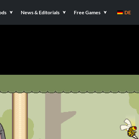
ods
News & Editorials
Free Games
DE