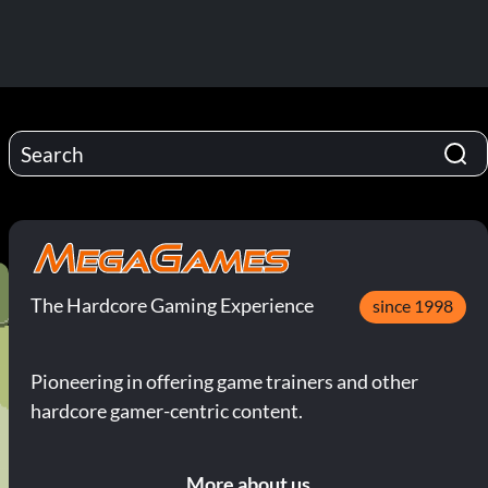
The Hardcore Gaming Experience
since 1998
Pioneering in offering game trainers and other
hardcore gamer-centric content.
More about us