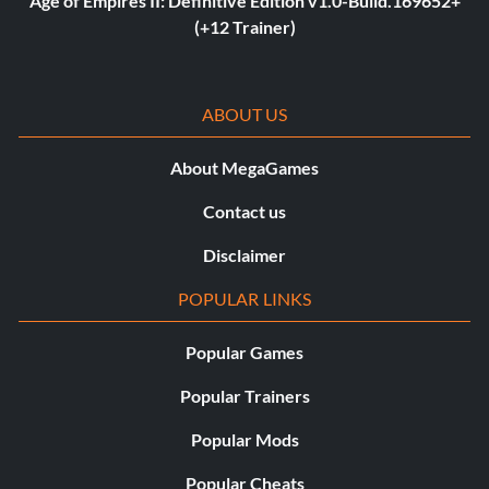
Age of Empires II: Definitive Edition v1.0-Build.169652+
(+12 Trainer)
ABOUT US
About MegaGames
Contact us
Disclaimer
POPULAR LINKS
Popular Games
Popular Trainers
Popular Mods
Popular Cheats