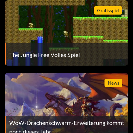
Gratisspiel
The Jungle Free Volles Spiel
News
WoW-Drachenschwarm-Erweiterung kommt
noch dieses Jahr