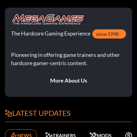
The Hardcore Gaming Experience
since 1998
Pioneering in offering game trainers and other
hardcore gamer-centric content.
More About Us
LATEST UPDATES
NEWS
TRAINERS
MODS
K