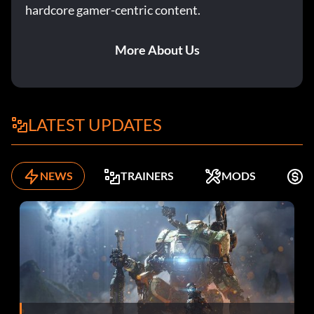
hardcore gamer-centric content.
More About Us
LATEST UPDATES
NEWS
TRAINERS
MODS
K