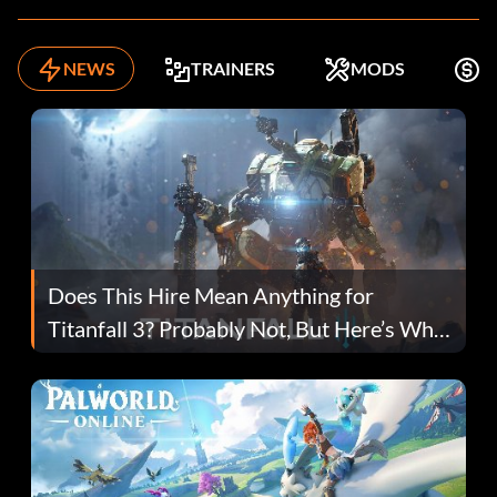
NEWS
TRAINERS
MODS
K
Does This Hire Mean Anything for
Titanfall 3? Probably Not, But Here’s Why
Fans Are Hopeful