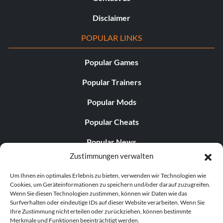
Disclaimer
POPULAR LINKS
Popular Games
Popular Trainers
Popular Mods
Popular Cheats
Popular News
Zustimmungen verwalten
Popular Editorials
Um Ihnen ein optimales Erlebnis zu bieten, verwenden wir Technologien wie
Popular Free Games
Cookies, um Geräteinformationen zu speichern und/oder darauf zuzugreifen.
Wenn Sie diesen Technologien zustimmen, können wir Daten wie das
LATEST UPDATES
Surfverhalten oder eindeutige IDs auf dieser Website verarbeiten. Wenn Sie
Ihre Zustimmung nicht erteilen oder zurückziehen, können bestimmte
Merkmale und Funktionen beeinträchtigt werden.