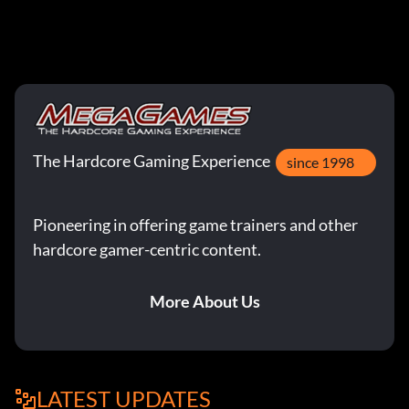
The Hardcore Gaming Experience
since 1998
Pioneering in offering game trainers and other
hardcore gamer-centric content.
More About Us
LATEST UPDATES