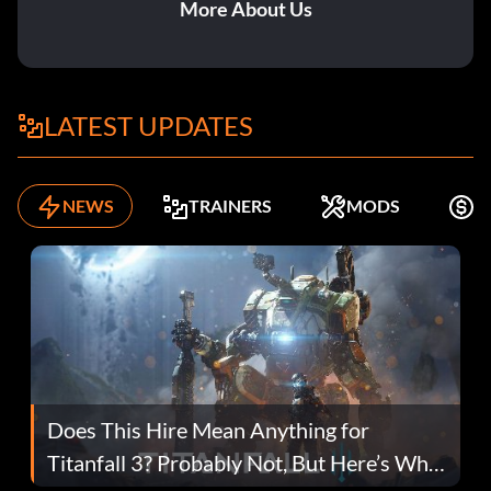
More About Us
LATEST UPDATES
NEWS
TRAINERS
MODS
K
Does This Hire Mean Anything for
Titanfall 3? Probably Not, But Here’s Why