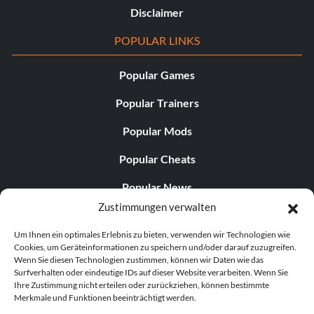
Disclaimer
POPULAR LINKS
Popular Games
Popular Trainers
Popular Mods
Popular Cheats
Popular News
Zustimmungen verwalten
Popular Editorials
Um Ihnen ein optimales Erlebnis zu bieten, verwenden wir Technologien wie
Popular Free Games
Cookies, um Geräteinformationen zu speichern und/oder darauf zuzugreifen.
Wenn Sie diesen Technologien zustimmen, können wir Daten wie das
LATEST UPDATES
Surfverhalten oder eindeutige IDs auf dieser Website verarbeiten. Wenn Sie
Ihre Zustimmung nicht erteilen oder zurückziehen, können bestimmte
Merkmale und Funktionen beeinträchtigt werden.
Does This Hire Mean Anything for Tit...