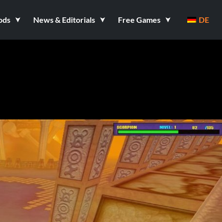
ods
News & Editorials
Free Games
DE