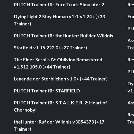
PLITCH Trainer für Euro Truck Simulator 2
Res
Dying Light 2 Stay Human v1.0-v1.24+ (+33
Eur
Trainer)
PL
PLITCH Trainer für theHunter: Ruf der Wildnis
As
Starfield v1.15.222.0 (+27 Trainer)
Tra
The Elder Scrolls IV: Oblivion Remastered
Res
v1.512.105.0 (+44 Trainer)
PL
Legende der Sterblichen v1.0+ (+44 Trainer)
Dyi
PLITCH Trainer für STARFIELD
v1.
PLITCH Trainer für S.T.A.L.K.E.R. 2: Heart of
Ass
Chornobyl
Rea
theHunter: Ruf der Wildnis v3054373 (+17
Tra
Trainer)