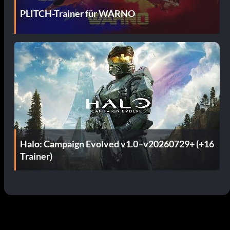
PLITCH-Trainer für WARNO
Halo: Campaign Evolved v1.0–v20260729+ (+16
Trainer)