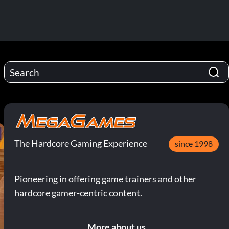
The Hardcore Gaming Experience
since 1998
Pioneering in offering game trainers and other
hardcore gamer-centric content.
More about us