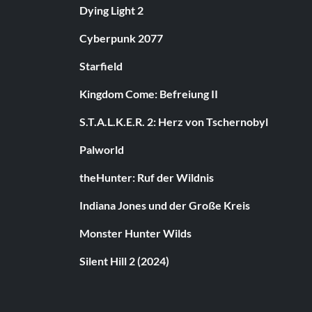
Dying Light 2
Cyberpunk 2077
Starfield
Kingdom Come: Befreiung II
S.T.A.L.K.E.R. 2: Herz von Tschernobyl
Palworld
theHunter: Ruf der Wildnis
Indiana Jones und der Große Kreis
Monster Hunter Wilds
Silent Hill 2 (2024)