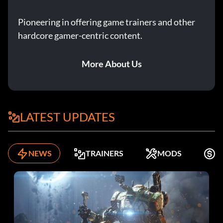
Pioneering in offering game trainers and other
hardcore gamer-centric content.
More About Us
LATEST UPDATES
NEWS
TRAINERS
MODS
K