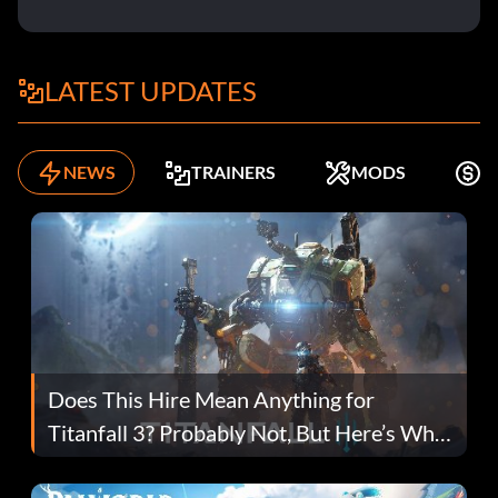
LATEST UPDATES
NEWS
TRAINERS
MODS
K
Does This Hire Mean Anything for
Titanfall 3? Probably Not, But Here’s Why
Fans Are Hopeful