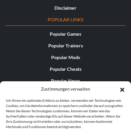
Disclaimer
POPULAR LINKS
Popular Games
Popular Trainers
Popular Mods
Popular Cheats
Popular News
Zustimmungen verwalten
Popular Editorials
Um Ihnen ein optimales Erlebnis zu bieten, verwenden wir Technologien wie
Popular Free Games
Cookies, um Geräteinformationen zu speichern und/oder darauf zuzugreifen.
Wenn Sie diesen Technologien zustimmen, können wir Daten wie das
LATEST UPDATES
Surfverhalten oder eindeutige IDs auf dieser Website verarbeiten. Wenn Sie
Ihre Zustimmung nicht erteilen oder zurückziehen, können bestimmte
Merkmale und Funktionen beeinträchtigt werden.