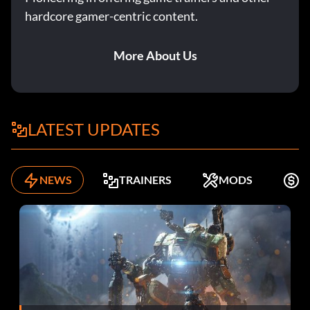
hardcore gamer-centric content.
More About Us
LATEST UPDATES
NEWS
TRAINERS
MODS
K