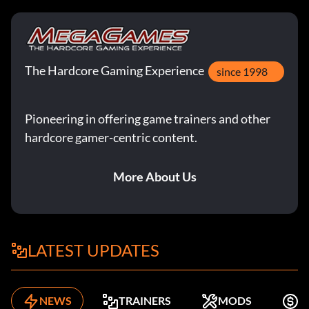
The Hardcore Gaming Experience
since 1998
Pioneering in offering game trainers and other
hardcore gamer-centric content.
More About Us
LATEST UPDATES
NEWS
TRAINERS
MODS
K