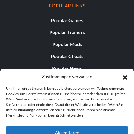
POPULAR LINKS
Popular Games
Popular Trainers
Popular Mods
Popular Cheats
Popular News
Zustimmungen verwalten
Popular Editorials
Um Ihnen ein optimales Erlebnis zu bieten, verwenden wir Technologien wie
Popular Free Games
Cookies, um Geräteinformationen zu speichern und/oder darauf zuzugreifen.
Wenn Sie diesen Technologien zustimmen, können wir Daten wie das
LATEST UPDATES
Surfverhalten oder eindeutige IDs auf dieser Website verarbeiten. Wenn Sie
Ihre Zustimmung nicht erteilen oder zurückziehen, können bestimmte
Merkmale und Funktionen beeinträchtigt werden.
Palworld hat nun zwei separate mobile...
Akzeptieren