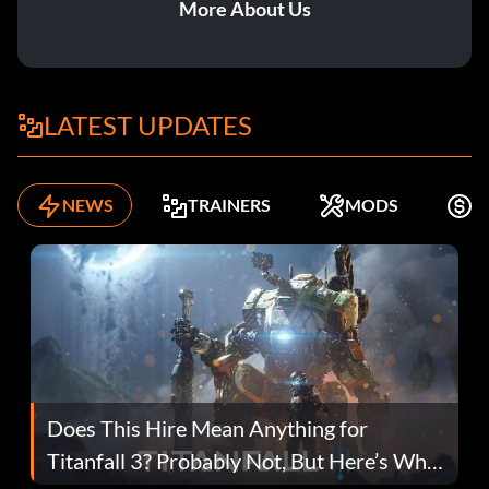
More About Us
LATEST UPDATES
NEWS
TRAINERS
MODS
K
Does This Hire Mean Anything for
Titanfall 3? Probably Not, But Here’s Why