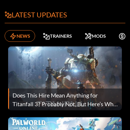
LATEST UPDATES
NEWS
TRAINERS
MODS
K
Does This Hire Mean Anything for
Titanfall 3? Probably Not, But Here’s Why
Fans Are Hopeful