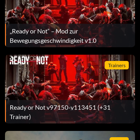
„Ready or Not“ – Mod zur
Bewegungsgeschwindigkeit v1.0
Trainers
Ready or Not v97150-v113451 (+31
Trainer)