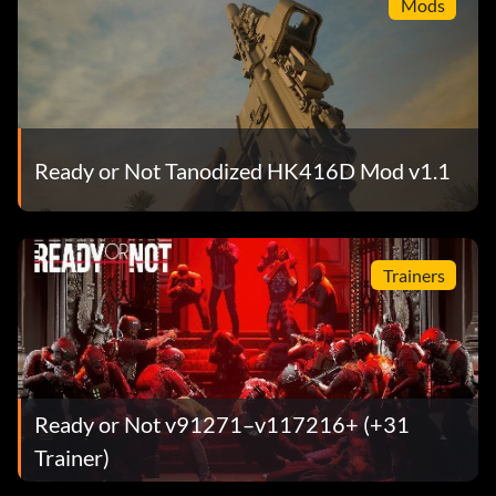
Mods
Ready or Not Tanodized HK416D Mod v1.1
Trainers
Ready or Not v91271–v117216+ (+31
Trainer)