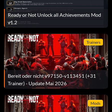
Ready or Not Unlock all Achievements Mod
v1.2
Trainers
Bereit oder nicht v97150-v113451 (+31
Trainer) - Update Mai 2026
Mods