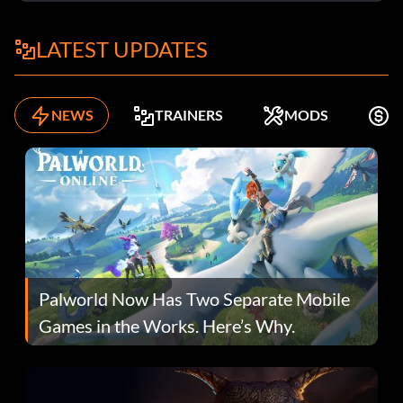
LATEST UPDATES
NEWS
TRAINERS
MODS
K
Palworld Now Has Two Separate Mobile
Games in the Works. Here’s Why.