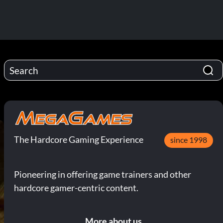
The Hardcore Gaming Experience
since 1998
Pioneering in offering game trainers and other
hardcore gamer-centric content.
More about us