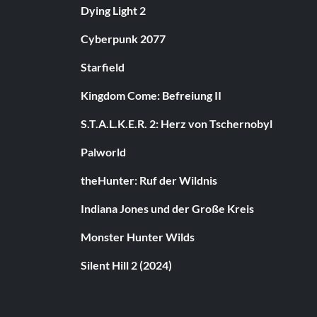
Dying Light 2
Cyberpunk 2077
Starfield
Kingdom Come: Befreiung II
S.T.A.L.K.E.R. 2: Herz von Tschernobyl
Palworld
theHunter: Ruf der Wildnis
Indiana Jones und der Große Kreis
Monster Hunter Wilds
Silent Hill 2 (2024)