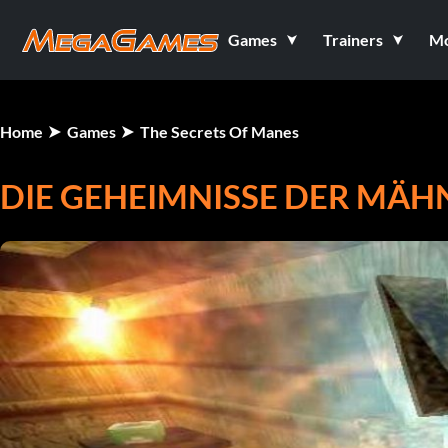
Games
Trainers
M
Home
Games
The Secrets Of Manes
DIE GEHEIMNISSE DER MÄH