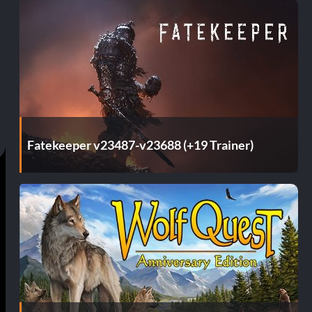
Fatekeeper v23487-v23688 (+19 Trainer)