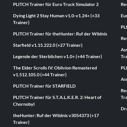
PLITCH Trainer für Euro Truck Simulator 2
Res
Dying Light 2 Stay Human v1.0-v1.24+ (+33
Eur
Trainer)
PL
PLITCH Trainer für theHunter: Ruf der Wildnis
Res
Starfield v1.15.222.0 (+27 Trainer)
As
Legende der Sterblichen v1.0+ (+44 Trainer)
Tra
The Elder Scrolls IV: Oblivion Remastered
PL
v1.512.105.0 (+44 Trainer)
Ass
PLITCH Trainer für STARFIELD
Rea
PLITCH Trainer für S.T.A.L.K.E.R. 2: Heart of
Tra
Chornobyl
Dr
theHunter: Ruf der Wildnis v3054373 (+17
Trainer)