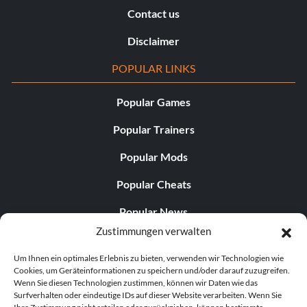
Contact us
Disclaimer
POPULAR LINKS
Popular Games
Popular Trainers
Popular Mods
Popular Cheats
Popular News
Zustimmungen verwalten
Popular Editorials
Um Ihnen ein optimales Erlebnis zu bieten, verwenden wir Technologien wie
Popular Free Games
Cookies, um Geräteinformationen zu speichern und/oder darauf zuzugreifen.
Wenn Sie diesen Technologien zustimmen, können wir Daten wie das
LATEST UPDATES
Surfverhalten oder eindeutige IDs auf dieser Website verarbeiten. Wenn Sie