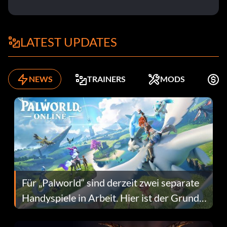
LATEST UPDATES
NEWS
TRAINERS
MODS
K
Für „Palworld“ sind derzeit zwei separate
Handyspiele in Arbeit. Hier ist der Grund
dafür.