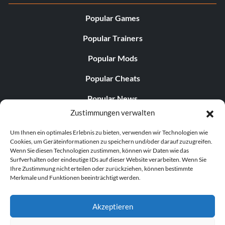
Popular Games
Popular Trainers
Popular Mods
Popular Cheats
Popular News
Zustimmungen verwalten
Popular Editorials
Um Ihnen ein optimales Erlebnis zu bieten, verwenden wir Technologien wie
Popular Free Games
Cookies, um Geräteinformationen zu speichern und/oder darauf zuzugreifen.
Wenn Sie diesen Technologien zustimmen, können wir Daten wie das
LATEST UPDATES
Surfverhalten oder eindeutige IDs auf dieser Website verarbeiten. Wenn Sie
Ihre Zustimmung nicht erteilen oder zurückziehen, können bestimmte
Merkmale und Funktionen beeinträchtigt werden.
Palworld hat nun zwei separate mobile...
Akzeptieren