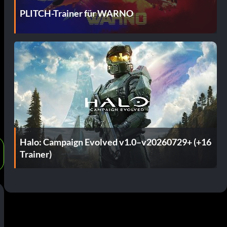
PLITCH-Trainer für WARNO
Halo: Campaign Evolved v1.0–v20260729+ (+16
Trainer)