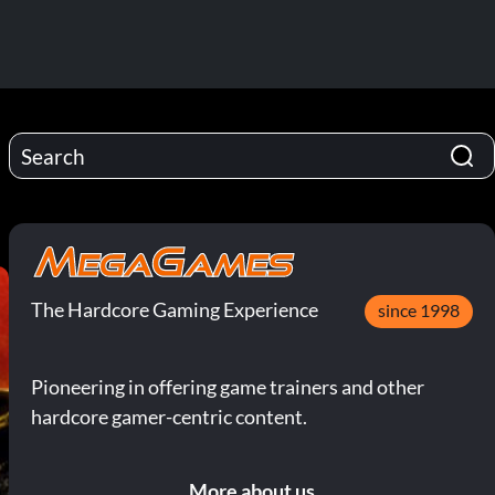
The Hardcore Gaming Experience
since 1998
Pioneering in offering game trainers and other
hardcore gamer-centric content.
More about us