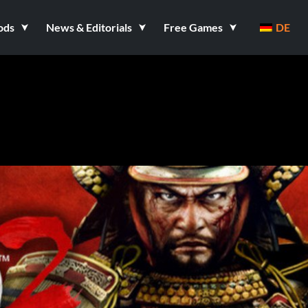
ods
News & Editorials
Free Games
DE