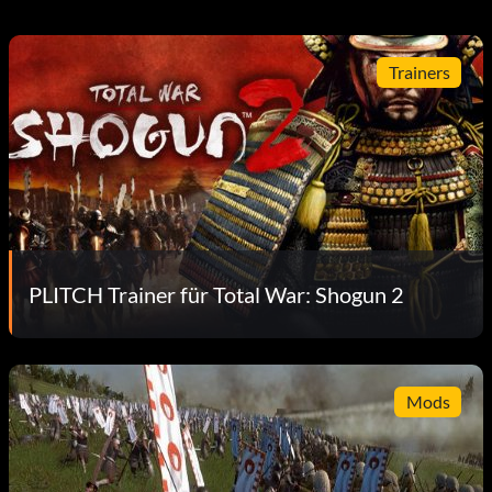
Trainers
PLITCH Trainer für Total War: Shogun 2
Mods