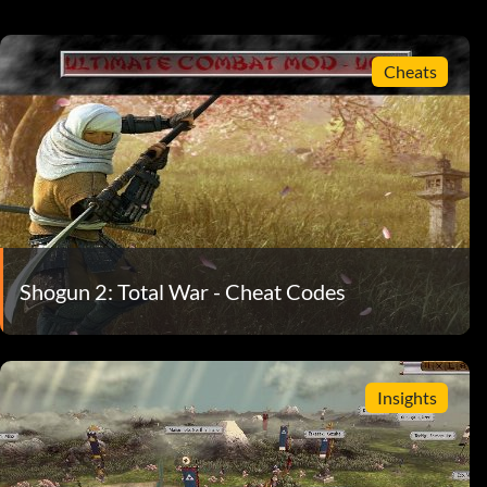
Cheats
Shogun 2: Total War - Cheat Codes
Insights