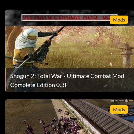
Mods
Shogun 2: Total War - Ultimate Combat Mod
Complete Edition 0.3F
Mods