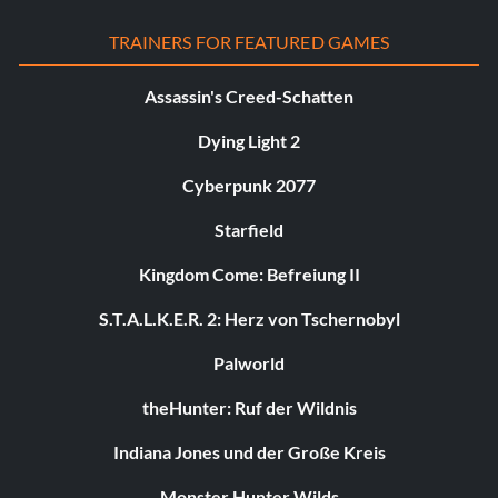
TRAINERS FOR FEATURED GAMES
Assassin's Creed-Schatten
Dying Light 2
Cyberpunk 2077
Starfield
Kingdom Come: Befreiung II
S.T.A.L.K.E.R. 2: Herz von Tschernobyl
Palworld
theHunter: Ruf der Wildnis
Indiana Jones und der Große Kreis
Monster Hunter Wilds