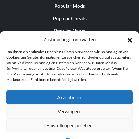
Popular Mods
Popular Cheats
Popular News
Zustimmungen verwalten
Popular Editorials
Um Ihnen ein optimales Erlebnis zu bieten, verwenden wir Technologien wie
Popular Free Games
Cookies, um Geräteinformationen zu speichern und/oder darauf zuzugreifen.
Wenn Sie diesen Technologien zustimmen, können wir Daten wie das
LATEST UPDATES
Surfverhalten oder eindeutige IDs auf dieser Website verarbeiten. Wenn Sie
Ihre Zustimmung nicht erteilen oder zurückziehen, können bestimmte
Merkmale und Funktionen beeinträchtigt werden.
Palworld hat nun zwei separate mobile...
Akzeptieren
Verweigern
© 1998–2026 MegaGames.com All rights reserved
Einstellungen ansehen
Privacy Policy
Terms of Service
Manage Cookie
Settings