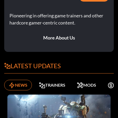
Pioneering in offering game trainers and other
hardcore gamer-centric content.
More About Us
LATEST UPDATES
NEWS
TRAINERS
MODS
K