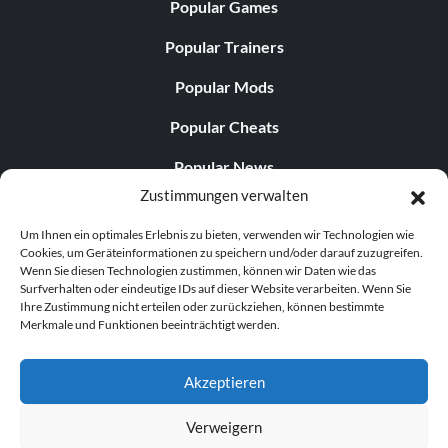
Popular Games
Popular Trainers
Popular Mods
Popular Cheats
Popular News
Zustimmungen verwalten
Popular Editorials
Um Ihnen ein optimales Erlebnis zu bieten, verwenden wir Technologien wie
Popular Free Games
Cookies, um Geräteinformationen zu speichern und/oder darauf zuzugreifen.
Wenn Sie diesen Technologien zustimmen, können wir Daten wie das
LATEST UPDATES
Surfverhalten oder eindeutige IDs auf dieser Website verarbeiten. Wenn Sie
Ihre Zustimmung nicht erteilen oder zurückziehen, können bestimmte
Merkmale und Funktionen beeinträchtigt werden.
Does This Hire Mean Anything for Tit...
Akzeptieren
Verweigern