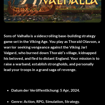
Sons of Valhalla is a sidescrolling base-building strategy
game set in the Viking Age. You play as Thorald Olavson, a
warrior seeking vengeance against the Viking Jarl
Valgard, who burned down Thorald’s village, kidnapped
his beloved, and fled to distant England. Your mission is to
raise a warband, establish strongholds, and personally
lead your troops in a grand saga of revenge.
Datum der Veröffentlichung:
5 Apr, 2024.
Genre:
Action, RPG, Simulation, Strategy.