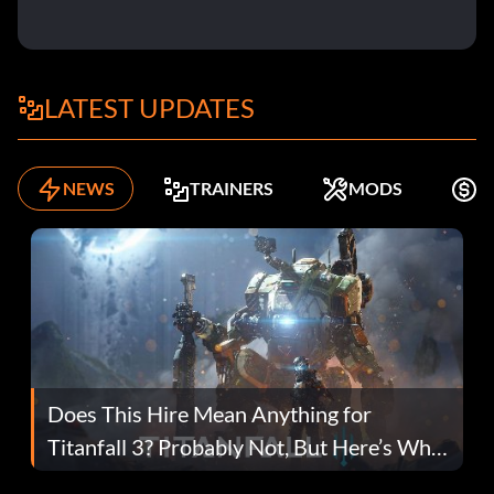
LATEST UPDATES
NEWS
TRAINERS
MODS
K
Does This Hire Mean Anything for
Titanfall 3? Probably Not, But Here’s Why
Fans Are Hopeful