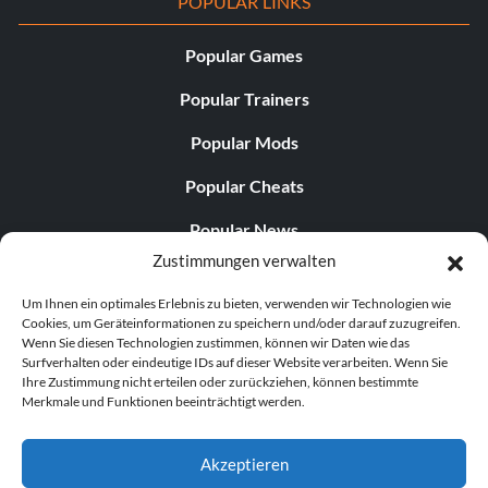
POPULAR LINKS
Popular Games
Popular Trainers
Popular Mods
Popular Cheats
Popular News
Zustimmungen verwalten
Popular Editorials
Um Ihnen ein optimales Erlebnis zu bieten, verwenden wir Technologien wie
Popular Free Games
Cookies, um Geräteinformationen zu speichern und/oder darauf zuzugreifen.
Wenn Sie diesen Technologien zustimmen, können wir Daten wie das
LATEST UPDATES
Surfverhalten oder eindeutige IDs auf dieser Website verarbeiten. Wenn Sie
Ihre Zustimmung nicht erteilen oder zurückziehen, können bestimmte
Merkmale und Funktionen beeinträchtigt werden.
Palworld hat nun zwei separate mobile...
Akzeptieren