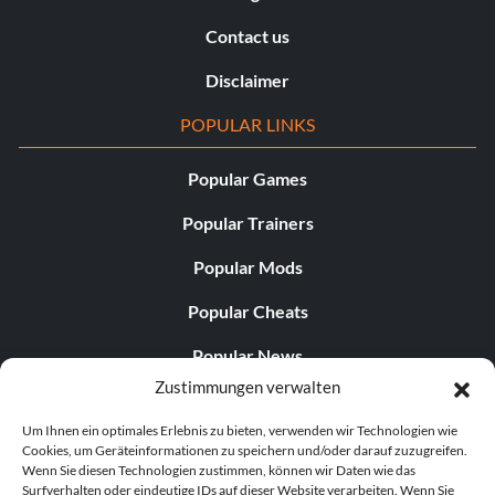
Contact us
Disclaimer
POPULAR LINKS
Popular Games
Popular Trainers
Popular Mods
Popular Cheats
Popular News
Zustimmungen verwalten
Popular Editorials
Um Ihnen ein optimales Erlebnis zu bieten, verwenden wir Technologien wie
Popular Free Games
Cookies, um Geräteinformationen zu speichern und/oder darauf zuzugreifen.
Wenn Sie diesen Technologien zustimmen, können wir Daten wie das
LATEST UPDATES
Surfverhalten oder eindeutige IDs auf dieser Website verarbeiten. Wenn Sie