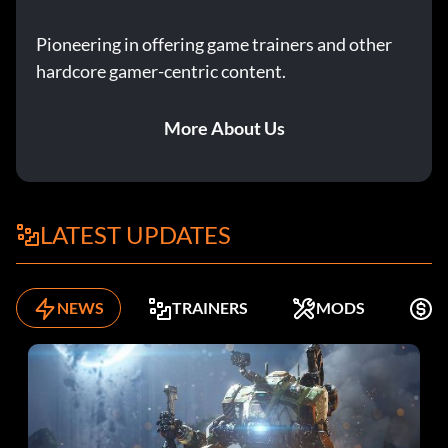
Pioneering in offering game trainers and other
hardcore gamer-centric content.
More About Us
LATEST UPDATES
NEWS
TRAINERS
MODS
K