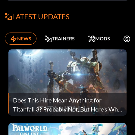
LATEST UPDATES
NEWS
TRAINERS
MODS
K
Does This Hire Mean Anything for
Titanfall 3? Probably Not, But Here’s Why
Fans Are Hopeful