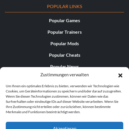
POPULAR LINKS
Popular Games
Popular Trainers
Popular Mods
Popular Cheats
Popular News
Zustimmungen verwalten
Popular Editorials
Um Ihnen ein optimales Erlebnis zu bieten, verwenden wir Technologien wie
Popular Free Games
Cookies, um Geräteinformationen zu speichern und/oder darauf zuzugreifen.
Wenn Sie diesen Technologien zustimmen, können wir Daten wie das
LATEST UPDATES
Surfverhalten oder eindeutige IDs auf dieser Website verarbeiten. Wenn Sie
Ihre Zustimmung nicht erteilen oder zurückziehen, können bestimmte
Merkmale und Funktionen beeinträchtigt werden.
..
Does This Hire Mean Anything for Tit...
Akzeptieren