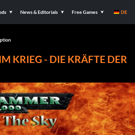
ods
News & Editorials
Free Games
DE
ption
M KRIEG - DIE KRÄFTE DER