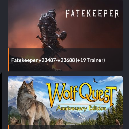
Fatekeeper v23487-v23688 (+19 Trainer)