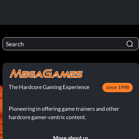
The Hardcore Gaming Experience
since 1998
Pioneering in offering game trainers and other
hardcore gamer-centric content.
More about us