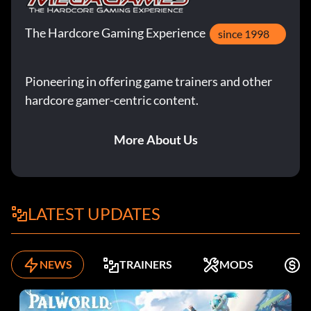
The Hardcore Gaming Experience
since 1998
Pioneering in offering game trainers and other
hardcore gamer-centric content.
More About Us
LATEST UPDATES
NEWS
TRAINERS
MODS
K