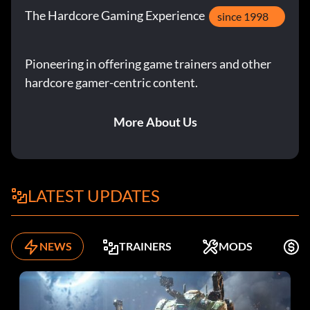
The Hardcore Gaming Experience
since 1998
Pioneering in offering game trainers and other
hardcore gamer-centric content.
More About Us
LATEST UPDATES
NEWS
TRAINERS
MODS
K