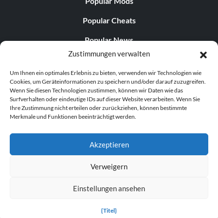
Popular Mods
Popular Cheats
Popular News
Zustimmungen verwalten
Popular Editorials
Um Ihnen ein optimales Erlebnis zu bieten, verwenden wir Technologien wie
Popular Free Games
Cookies, um Geräteinformationen zu speichern und/oder darauf zuzugreifen.
Wenn Sie diesen Technologien zustimmen, können wir Daten wie das
LATEST UPDATES
Surfverhalten oder eindeutige IDs auf dieser Website verarbeiten. Wenn Sie
Ihre Zustimmung nicht erteilen oder zurückziehen, können bestimmte
Merkmale und Funktionen beeinträchtigt werden.
Does This Hire Mean Anything for Tit...
Akzeptieren
Verweigern
© 1998–2026 MegaGames.com All rights reserved
Einstellungen ansehen
Privacy Policy
Terms of Service
Manage Cookie
Settings
{Titel}