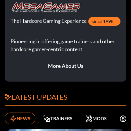
The Hardcore Gaming Experience
since 1998
Pioneering in offering game trainers and other
hardcore gamer-centric content.
More About Us
LATEST UPDATES
NEWS
TRAINERS
MODS
K