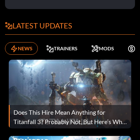
LATEST UPDATES
NEWS
TRAINERS
MODS
K
Does This Hire Mean Anything for
Titanfall 3? Probably Not, But Here’s Why
Fans Are Hopeful