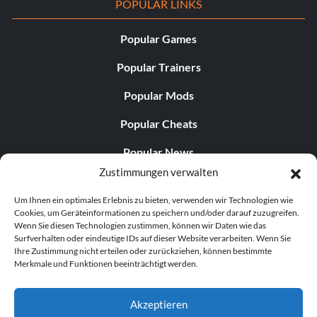
POPULAR LINKS
Popular Games
Popular Trainers
Popular Mods
Popular Cheats
Popular News
Zustimmungen verwalten
Popular Editorials
Um Ihnen ein optimales Erlebnis zu bieten, verwenden wir Technologien wie
Popular Free Games
Cookies, um Geräteinformationen zu speichern und/oder darauf zuzugreifen.
Wenn Sie diesen Technologien zustimmen, können wir Daten wie das
LATEST UPDATES
Surfverhalten oder eindeutige IDs auf dieser Website verarbeiten. Wenn Sie
Ihre Zustimmung nicht erteilen oder zurückziehen, können bestimmte
Merkmale und Funktionen beeinträchtigt werden.
Does This Hire Mean Anything for Tit...
Akzeptieren