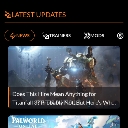
LATEST UPDATES
NEWS
TRAINERS
MODS
K
Does This Hire Mean Anything for
Titanfall 3? Probably Not, But Here’s Why
Fans Are Hopeful