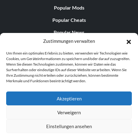
Popular Mods
Popular Cheats
Popular News
Zustimmungen verwalten
Popular Editorials
Um Ihnen ein optimales Erlebnis zu bieten, verwenden wir Technologien wie
Popular Free Games
Cookies, um Geräteinformationen zu speichern und/oder darauf zuzugreifen.
Wenn Sie diesen Technologien zustimmen, können wir Daten wie das
LATEST UPDATES
Surfverhalten oder eindeutige IDs auf dieser Website verarbeiten. Wenn Sie
Ihre Zustimmung nicht erteilen oder zurückziehen, können bestimmte
Merkmale und Funktionen beeinträchtigt werden.
Does This Hire Mean Anything for Tit...
Akzeptieren
Verweigern
© 1998–2026 MegaGames.com All rights reserved
Einstellungen ansehen
Privacy Policy
Terms of Service
Manage Cookie