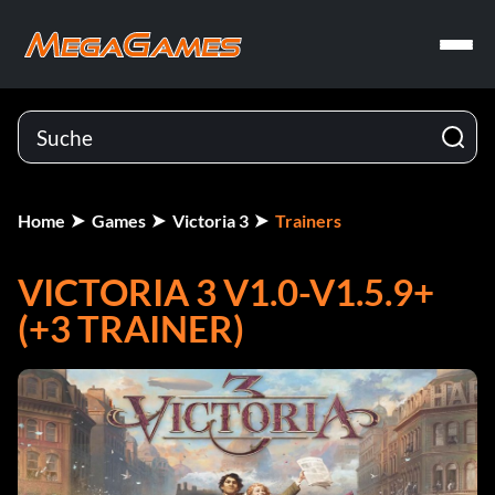
Home
Games
Victoria 3
Trainers
VICTORIA 3 V1.0-V1.5.9+
(+3 TRAINER)