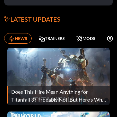
LATEST UPDATES
NEWS
TRAINERS
MODS
K
Does This Hire Mean Anything for
Titanfall 3? Probably Not, But Here’s Why
Fans Are Hopeful