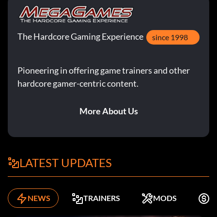
The Hardcore Gaming Experience
since 1998
Pioneering in offering game trainers and other
hardcore gamer-centric content.
More About Us
LATEST UPDATES
NEWS
TRAINERS
MODS
K