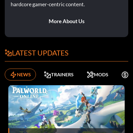
hardcore gamer-centric content.
More About Us
LATEST UPDATES
NEWS
TRAINERS
MODS
K