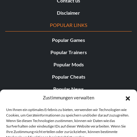
Contact us
Disclaimer
POPULAR LINKS
Popular Games
Popular Trainers
Popular Mods
Popular Cheats
Popular News
Zustimmungen verwalten
Popular Editorials
Um Ihnen ein optimales Erlebnis zu bieten, verwenden wir Technologien wie
Popular Free Games
Cookies, um Geräteinformationen zu speichern und/oder darauf zuzugreifen.
Wenn Sie diesen Technologien zustimmen, können wir Daten wie das
LATEST UPDATES
Surfverhalten oder eindeutige IDs auf dieser Website verarbeiten. Wenn Sie
Ihre Zustimmung nicht erteilen oder zurückziehen, können bestimmte