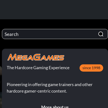
The Hardcore Gaming Experience
since 1998
Pioneering in offering game trainers and other
hardcore gamer-centric content.
More about us