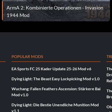
ArmA 2: Kombinierte Operationen - Invasion
1944 Mod
POPULAR MODS
TR
EA Sports FC 25 Kader Update 25-26 Mod v6
The
Dr
Dying Light: The Beast Easy Lockpicking Mod v1.0
Re
Wuchang: Fallen Feathers Ascension: Stärkere Bai
The
Mod v1.0
Br
Dying Light: Die Bestie Unendliche Munition Mod
Ob
v1.1