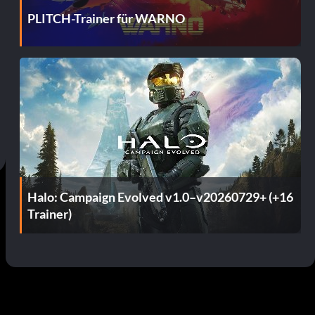
PLITCH-Trainer für WARNO
Halo: Campaign Evolved v1.0–v20260729+ (+16
Trainer)