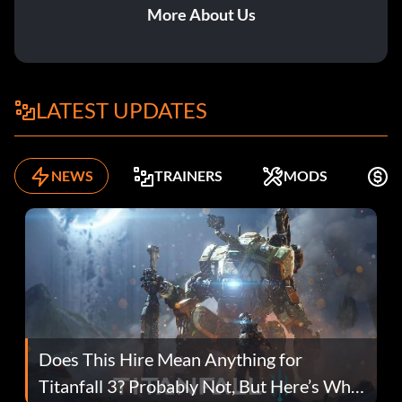
More About Us
LATEST UPDATES
NEWS
TRAINERS
MODS
K
Does This Hire Mean Anything for
Titanfall 3? Probably Not, But Here’s Why