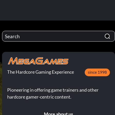
The Hardcore Gaming Experience
since 1998
Pioneering in offering game trainers and other
hardcore gamer-centric content.
More about us