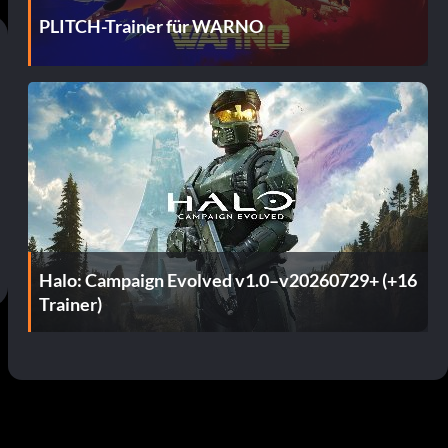
PLITCH-Trainer für WARNO
Halo: Campaign Evolved v1.0–v20260729+ (+16
Trainer)