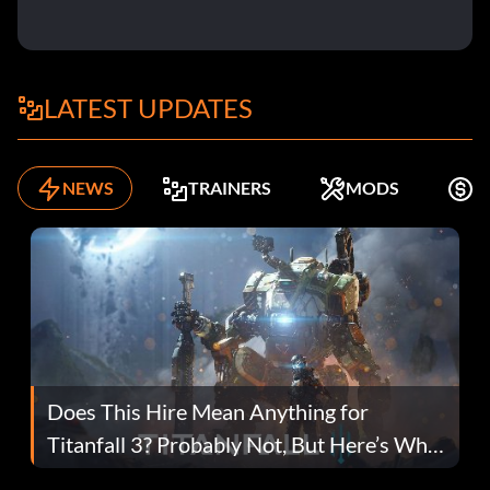
LATEST UPDATES
NEWS
TRAINERS
MODS
K
Does This Hire Mean Anything for
Titanfall 3? Probably Not, But Here’s Why
Fans Are Hopeful