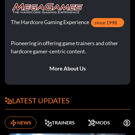
The Hardcore Gaming Experience
since 1998
Pioneering in offering game trainers and other
hardcore gamer-centric content.
More About Us
LATEST UPDATES
NEWS
TRAINERS
MODS
K