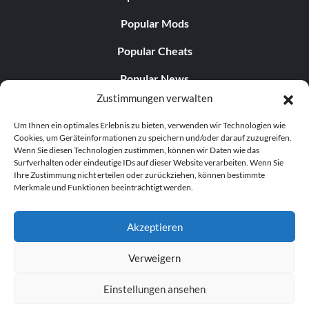
Popular Mods
Popular Cheats
Popular News
Zustimmungen verwalten
Popular Editorials
Um Ihnen ein optimales Erlebnis zu bieten, verwenden wir Technologien wie
Popular Free Games
Cookies, um Geräteinformationen zu speichern und/oder darauf zuzugreifen.
Wenn Sie diesen Technologien zustimmen, können wir Daten wie das
LATEST UPDATES
Surfverhalten oder eindeutige IDs auf dieser Website verarbeiten. Wenn Sie
Ihre Zustimmung nicht erteilen oder zurückziehen, können bestimmte
Merkmale und Funktionen beeinträchtigt werden.
Does This Hire Mean Anything for Tit...
Akzeptieren
Verweigern
© 1998–2026 MegaGames.com All rights reserved
Einstellungen ansehen
Privacy Policy
Terms of Service
Manage Cookie