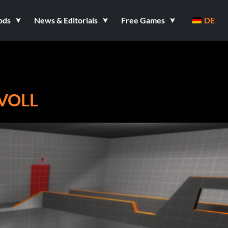
ods
News & Editorials
Free Games
DE
 VOLL