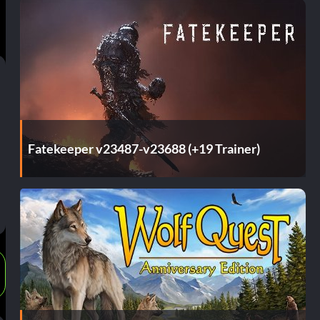
Fatekeeper v23487-v23688 (+19 Trainer)