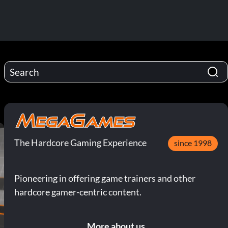
The Hardcore Gaming Experience
since 1998
Pioneering in offering game trainers and other
hardcore gamer-centric content.
More about us