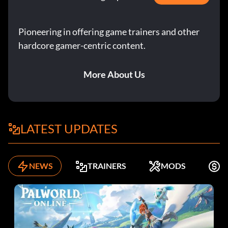
Pioneering in offering game trainers and other
hardcore gamer-centric content.
More About Us
LATEST UPDATES
NEWS
TRAINERS
MODS
K