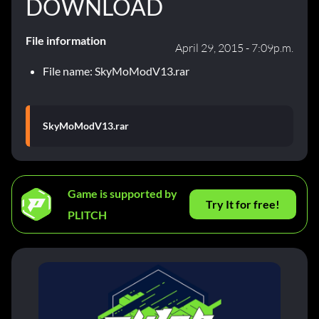
DOWNLOAD
File information
April 29, 2015 - 7:09p.m.
File name: SkyMoModV13.rar
SkyMoModV13.rar
Game is supported by
Try It for free!
PLITCH