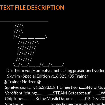
TEXT FILE DESCRIPTION
_______ ______________________

                     / / / \

                    / / / \

                   / / / ____ ____ ______ \

                          / / / / / / / / \

                         / / / / / / / /

                        / / / // / / /

                       / / / / / / /

                   \__/ /___/____ __/ /___/ /______/

         Das Team von HomeofGamehacking präsentiert voller Stolz

          Skyrim - Special Edition v1.6.323 +35 Trainer

     @ Trainer Notizen @

       Spielversion:.....v1.6.323.0.8 Trainiert von:.....iNvIcTUs oRCuS

       Veröffentlichung:.................STEAM Getestet auf:..........Win 10 x64

       Chiptune:.............Keine Musik Datum:.............09. Dez 2021

       Startseite:.............................www.homeofgamehacking.de
