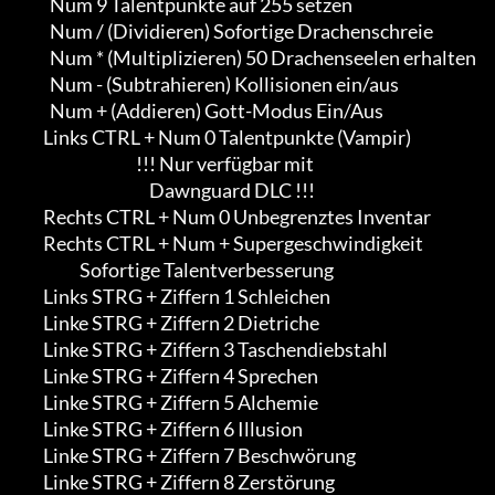
               Num 9 Talentpunkte auf 255 setzen

               Num / (Dividieren) Sofortige Drachenschreie

               Num * (Multiplizieren) 50 Drachenseelen erhalten

               Num - (Subtrahieren) Kollisionen ein/aus

               Num + (Addieren) Gott-Modus Ein/Aus

             Links CTRL + Num 0 Talentpunkte (Vampir)

                                         !!! Nur verfügbar mit

                                             Dawnguard DLC !!!

             Rechts CTRL + Num 0 Unbegrenztes Inventar

             Rechts CTRL + Num + Supergeschwindigkeit

                        Sofortige Talentverbesserung

             Links STRG + Ziffern 1 Schleichen

             Linke STRG + Ziffern 2 Dietriche

             Linke STRG + Ziffern 3 Taschendiebstahl

             Linke STRG + Ziffern 4 Sprechen

             Linke STRG + Ziffern 5 Alchemie

             Linke STRG + Ziffern 6 Illusion

             Linke STRG + Ziffern 7 Beschwörung

             Linke STRG + Ziffern 8 Zerstörung
