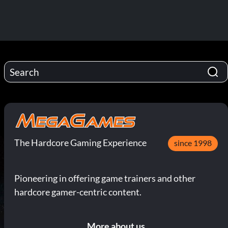
The Hardcore Gaming Experience
since 1998
Pioneering in offering game trainers and other
hardcore gamer-centric content.
More about us