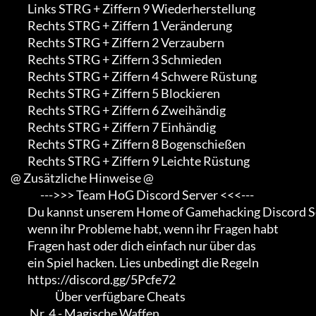
             Links STRG + Ziffern 9 Wiederherstellung

             Rechts STRG + Ziffern 1 Veränderung

             Rechts STRG + Ziffern 2 Verzaubern

             Rechts STRG + Ziffern 3 Schmieden

             Rechts STRG + Ziffern 4 Schwere Rüstung

             Rechts STRG + Ziffern 5 Blockieren

             Rechts STRG + Ziffern 6 Zweihändig

             Rechts STRG + Ziffern 7 Einhändig

             Rechts STRG + Ziffern 8 Bogenschießen

             Rechts STRG + Ziffern 9 Leichte Rüstung

     @ Zusätzliche Hinweise @

                   --->>> Team HoG Discord Server <<<---

             Du kannst unserem Home of Gamehacking Discord Server beitreten

             wenn ihr Probleme habt, wenn ihr Fragen habt

             Fragen hast oder dich einfach nur über das

             ein Spiel hacken. Lies unbedingt die Regeln

             https://discord.gg/5Pcfe72

                          Über verfügbare Cheats

              Nr. 4 - Magische Waffen
