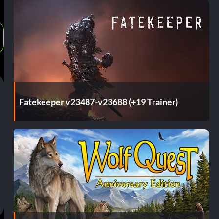
Fatekeeper v23487-v23688 (+19 Trainer)