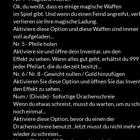
              Ok, du weißt, dass es einige magische Waffen

              im Spiel gibt. Und wenn du einen Feind angreifst, verlieren sie

              verlieren sie ihre magische Ladung.                             

              Aktiviere diese Option und diese Waffen sind immer

              voll aufgeladen...

              Nr. 5 - Pfeile holen

              Aktiviere sie und öffne dein Inventar, um den

              Effekt zu sehen. Wenn alles gut geht, erhältst du 999 Einheiten von

              jeder Pfeilart, die du derzeit besitzt...

              Nr. 6 / Nr. 8 - Gewicht nullen / Gold hinzufügen

              Aktivieren Sie diese Option und öffnen Sie das Inventar, um

              den Effekt zu sehen.

              Num / (Divide) - Sofortige Drachenschreie

              Wenn du etwas schreist, musst du warten, um zu schreien

              noch einmal...                                           

              Aktiviere diese Option, bevor du einen der

              Drachenschreie benutzt. Jetzt musst du nicht mehr warten, um

              wieder zu schreien...
