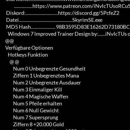
                ................https://www.patreon.com/iNvIcTUsoRCuS

       Diskord:............................https://discord.gg/5PcfeZ2

       Datei..............................................SkyrimSE.exe

       MD5 Hash..................... 98B3595D83E16262D73180BC1CCDD344

         Windows 7 Improved Trainer Design by:......iNvIcTUs oRCuS

      @@

      Verfügbare Optionen

         Hotkeys Funktion

           @ @

               Num 0 Unbegrenzte Gesundheit

               Ziffern 1 Unbegrenztes Mana

               Num 2 Unbegrenzte Ausdauer

               Num 3 Einmaliger Kill

               Num 4 Magische Waffen

               Num 5 Pfeile erhalten

               Num 6 Null Gewicht

               Num 7 Supersprung

               Ziffern 8 +20.000 Gold
