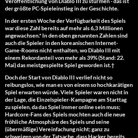
Veröffentlichung von Diablo III zu stürmen - das ist
der größte PC-Spieleinstieg in der Geschichte.
In der ersten Woche der Verfügbarkeit des Spiels
war diese Zahl bereits auf mehr als 6,3 Millionen
angewachsen.* In den oben genannten Zahlen sind
auch die Spieler in den koreanischen Internet-
Game-Rooms nicht enthalten, wo Diablo III mit
einem Rekordanteil von mehr als 39% (Stand: 22.
Mai) das meistgespielte Spiel geworden ist.†
Doch der Start von Diablo III verlief nicht so
reibungslos, wie man es von einem so hochkarätigen
Spiel erwarten würde. Viele Spieler waren nicht in
der Lage, die Einzelspieler-Kampagne am Starttag
zu spielen, da das Spiel immer online sein muss;
Hardcore-Fans des Spiels mochten auch die neue
fröhliche Atmosphäre des Spiels und seine
(übermäßige) Vereinfachung nicht; ganz zu
schweigen von der Tatsache, dass Hacker bereits