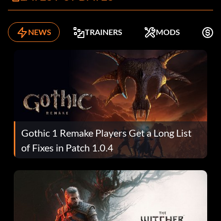
NEWS
TRAINERS
MODS
K
Gothic 1 Remake Players Get a Long List
of Fixes in Patch 1.0.4