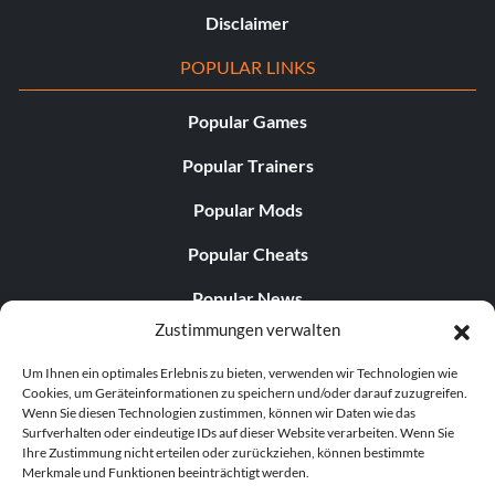
Disclaimer
POPULAR LINKS
Popular Games
Popular Trainers
Popular Mods
Popular Cheats
Popular News
Zustimmungen verwalten
Popular Editorials
Um Ihnen ein optimales Erlebnis zu bieten, verwenden wir Technologien wie
Popular Free Games
Cookies, um Geräteinformationen zu speichern und/oder darauf zuzugreifen.
Wenn Sie diesen Technologien zustimmen, können wir Daten wie das
LATEST UPDATES
Surfverhalten oder eindeutige IDs auf dieser Website verarbeiten. Wenn Sie
Ihre Zustimmung nicht erteilen oder zurückziehen, können bestimmte
Merkmale und Funktionen beeinträchtigt werden.