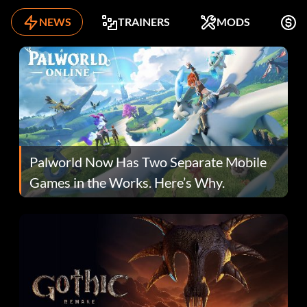
NEWS
TRAINERS
MODS
K
Palworld Now Has Two Separate Mobile
Games in the Works. Here’s Why.