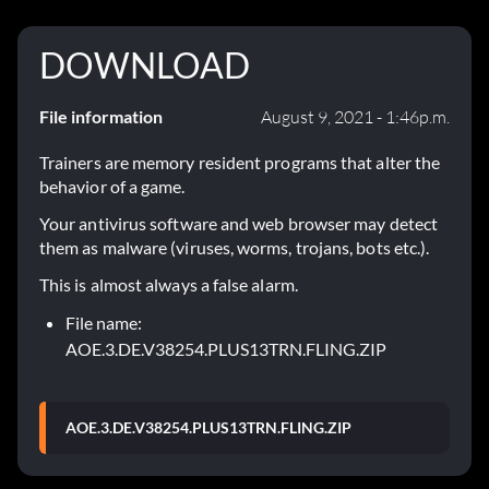
DOWNLOAD
File information
August 9, 2021 - 1:46p.m.
Trainers are memory resident programs that alter the
behavior of a game.
Your antivirus software and web browser may detect
them as malware (viruses, worms, trojans, bots etc.).
This is almost always a false alarm.
File name:
AOE.3.DE.V38254.PLUS13TRN.FLING.ZIP
AOE.3.DE.V38254.PLUS13TRN.FLING.ZIP