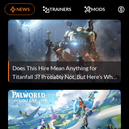
NEWS
TRAINERS
MODS
K
Does This Hire Mean Anything for
Titanfall 3? Probably Not, But Here’s Why
Fans Are Hopeful