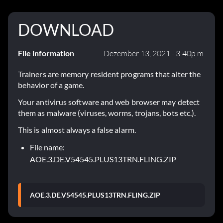
DOWNLOAD
File information
Dezember 13, 2021 - 3:40p.m.
Trainers are memory resident programs that alter the
behavior of a game.
Your antivirus software and web browser may detect
them as malware (viruses, worms, trojans, bots etc.).
This is almost always a false alarm.
File name:
AOE.3.DE.V54545.PLUS13TRN.FLING.ZIP
AOE.3.DE.V54545.PLUS13TRN.FLING.ZIP