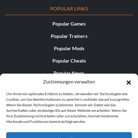
POPULAR LINKS
Popular Games
Popular Trainers
Popular Mods
Popular Cheats
Popular News
Zustimmungen verwalten
Popular Editorials
Um Ihnen ein optimales Erlebnis zu bieten, verwenden wir Technologien wie
Popular Free Games
Cookies, um Geräteinformationen zu speichern und/oder darauf zuzugreifen.
Wenn Sie diesen Technologien zustimmen, können wir Daten wie das
LATEST UPDATES
Surfverhalten oder eindeutige IDs auf dieser Website verarbeiten. Wenn Sie
Ihre Zustimmung nicht erteilen oder zurückziehen, können bestimmte
Merkmale und Funktionen beeinträchtigt werden.
Does This Hire Mean Anything for Tit...