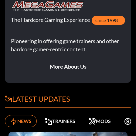
The Hardcore Gaming Experience
since 1998
Pioneering in offering game trainers and other
hardcore gamer-centric content.
More About Us
LATEST UPDATES
NEWS
TRAINERS
MODS
K