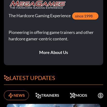
The Hardcore Gaming Experience
since 1998
Pioneering in offering game trainers and other
hardcore gamer-centric content.
More About Us
LATEST UPDATES
NEWS
TRAINERS
MODS
K