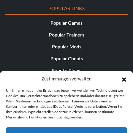
POPULAR LINKS
Popular Games
Popular Trainers
Popular Mods
Popular Cheats
Popular News
Zustimmungen verwalten
Popular Editorials
Um Ihnen ein optimales Erlebnis zu bieten, verwenden wir Technologien wie
Popular Free Games
Cookies, um Geräteinformationen zu speichern und/oder darauf zuzugreifen.
Wenn Sie diesen Technologien zustimmen, können wir Daten wie das
LATEST UPDATES
Surfverhalten oder eindeutige IDs auf dieser Website verarbeiten. Wenn Sie
Ihre Zustimmung nicht erteilen oder zurückziehen, können bestimmte
Merkmale und Funktionen beeinträchtigt werden.
Palworld hat nun zwei separate mobile...